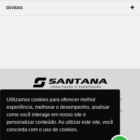
DÚVIDAS
Utilizamos cookies para oferecer melhor
Santana - Importação e Exportação - CNPJ:57.464.653/0001-49
Atendimento por telefone: dias úteis, das 08:15hs às 18:00hs
experiência, melhorar o desempenho, analisar
Fone:(11) 2099-9900 - E-mail:
vendas@santanaimport.com.br
SAC:
como você interage em nosso site e
sac@santanaimport.com.br
personalizar conteúdo. Ao utilizar este site, você
concorda com o uso de cookies.
Termos de uso