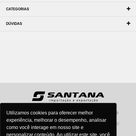
CATEGORIAS
DÚVIDAS
Utilizamos cookies para oferecer melhor
Santana - Importação e Exportação - CNPJ:57.464.653/0001-49
Atendimento por telefone: dias úteis, das 08:15hs às 18:00hs
experiência, melhorar o desempenho, analisar
Fone:(11) 2099-9900 - E-mail:
vendas@santanaimport.com.br
SAC:
como você interage em nosso site e
sac@santanaimport.com.br
personalizar conteúdo. Ao utilizar este site, você