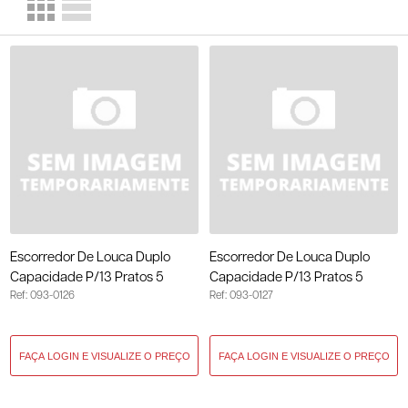
Escorredor De Louca Duplo
Escorredor De Louca Duplo
Capacidade P/13 Pratos 5
Capacidade P/13 Pratos 5
Ref: 093-0126
Ref: 093-0127
Copos - Preto 093-0126
Copos - Cromado 093-0127