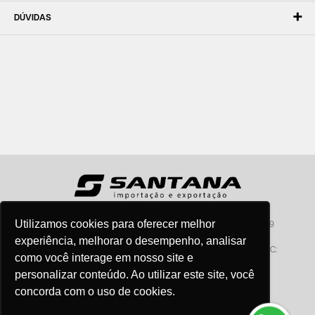
DÚVIDAS
Utilizamos cookies para oferecer melhor
Santana - Importação e Exportação - CNPJ:57.464.653/0001-49
Atendimento por telefone: dias úteis, das 08:15hs às 18:00hs
experiência, melhorar o desempenho, analisar
Fone:(11) 2099-9900 - E-mail:
vendas@santanaimport.com.br
SAC:
como você interage em nosso site e
sac@santanaimport.com.br
personalizar conteúdo. Ao utilizar este site, você
concorda com o uso de cookies.
Termos de uso