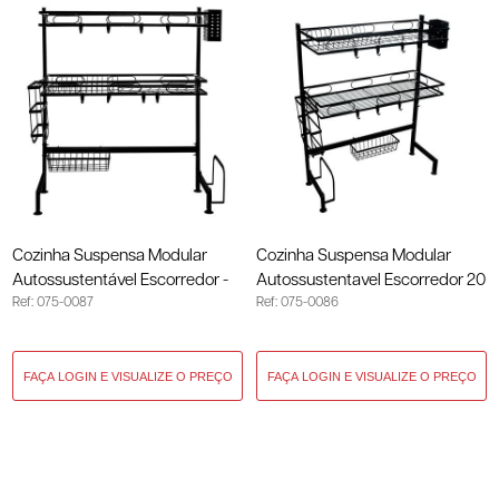
Cozinha Suspensa Modular
Cozinha Suspensa Modular
Autossustentável Escorredor -
Autossustentavel Escorredor 20
Ref: 075-0087
Ref: 075-0086
55x28x82cm 075-0087
Peças 65x28x82cm 075-0086