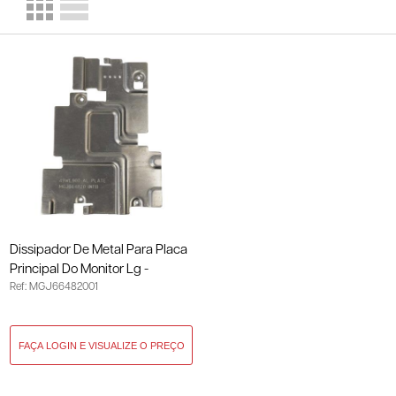
Dissipador De Metal Para Placa
Principal Do Monitor Lg -
Ref: MGJ66482001
49wl900g - Original
MGJ66482001