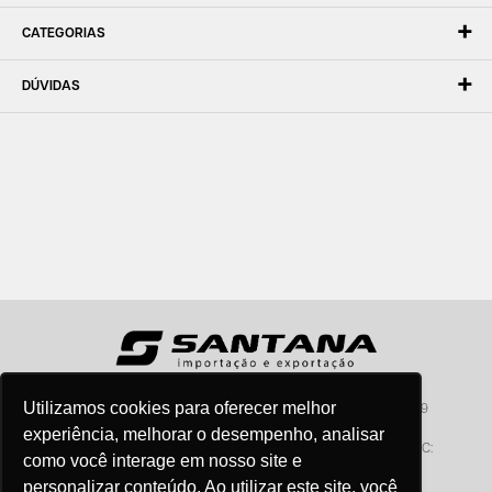
CATEGORIAS
DÚVIDAS
Utilizamos cookies para oferecer melhor
Santana - Importação e Exportação - CNPJ:57.464.653/0001-49
Atendimento por telefone: dias úteis, das 08:15hs às 18:00hs
experiência, melhorar o desempenho, analisar
Fone:(11) 2099-9900 - E-mail:
vendas@santanaimport.com.br
SAC:
como você interage em nosso site e
sac@santanaimport.com.br
personalizar conteúdo. Ao utilizar este site, você