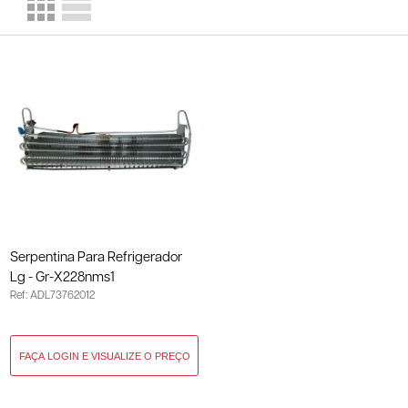
Serpentina Para Refrigerador
Lg - Gr-X228nms1
Ref: ADL73762012
ADL73762012