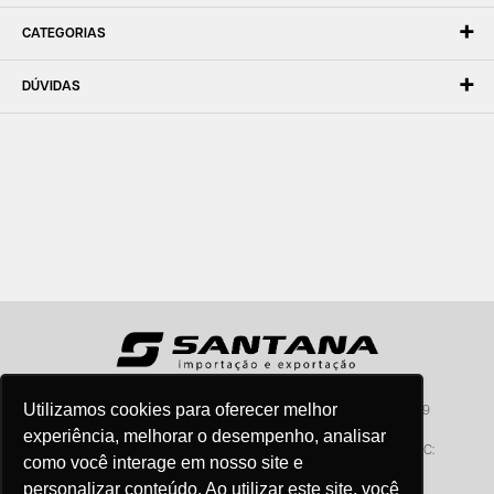
CATEGORIAS
DÚVIDAS
Utilizamos cookies para oferecer melhor
Santana - Importação e Exportação - CNPJ:57.464.653/0001-49
Atendimento por telefone: dias úteis, das 08:15hs às 18:00hs
experiência, melhorar o desempenho, analisar
Fone:(11) 2099-9900 - E-mail:
vendas@santanaimport.com.br
SAC:
como você interage em nosso site e
sac@santanaimport.com.br
personalizar conteúdo. Ao utilizar este site, você