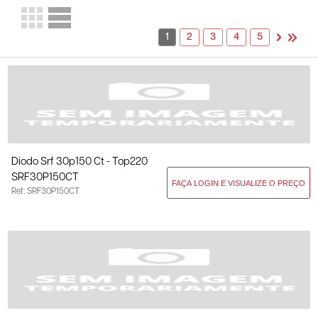
1
2
3
4
5
Diodo Srf 30p150 Ct - Top220
SRF30P150CT
Ref: SRF30P150CT