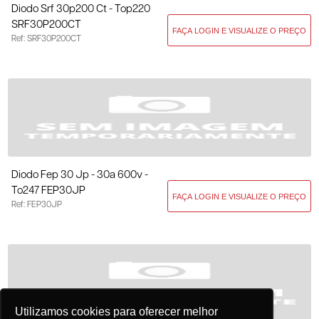
Diodo Srf 30p200 Ct - Top220
SRF30P200CT
Ref: SRF30P200CT
Diodo Fep 30 Jp - 30a 600v -
To247 FEP30JP
Ref: FEP30JP
Utilizamos cookies para oferecer melhor