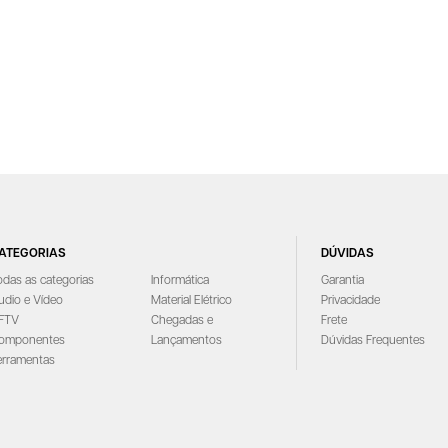
ATEGORIAS
DÚVIDAS
odas as categorias
Informática
Garantia
udio e Vídeo
Material Elétrico
Privacidade
FTV
Chegadas e
Frete
omponentes
Lançamentos
Dúvidas Frequentes
erramentas