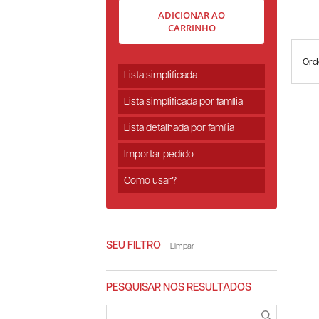
ADICIONAR AO
CARRINHO
Ord
Lista simplificada
Lista simplificada por família
Lista detalhada por família
Importar pedido
Como usar?
SEU FILTRO
Limpar
PESQUISAR NOS RESULTADOS