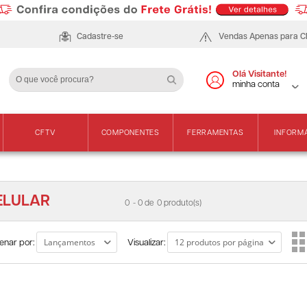
Cadastre-se
Vendas Apenas para 
Olá Visitante!
minha conta
CFTV
COMPONENTES
FERRAMENTAS
INFORM
ELULAR
0
- 0 de
0 produto(s)
enar por:
Visualizar: