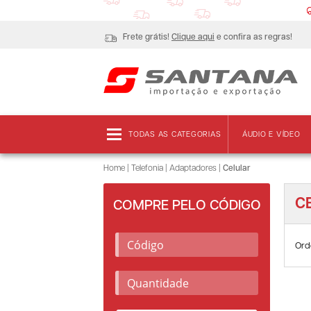
Frete grátis!
Clique aqui
e confira as regras!
TODAS AS CATEGORIAS
ÁUDIO E VÍDEO
Home
|
Telefonia
|
Adaptadores
|
Celular
C
COMPRE PELO CÓDIGO
Ord