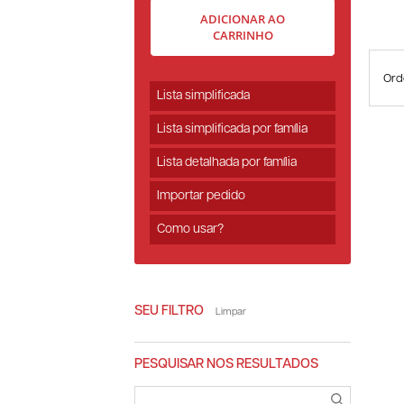
ADICIONAR AO
CARRINHO
Ord
Lista simplificada
Lista simplificada por família
Lista detalhada por família
Importar pedido
Como usar?
SEU FILTRO
Limpar
PESQUISAR NOS RESULTADOS