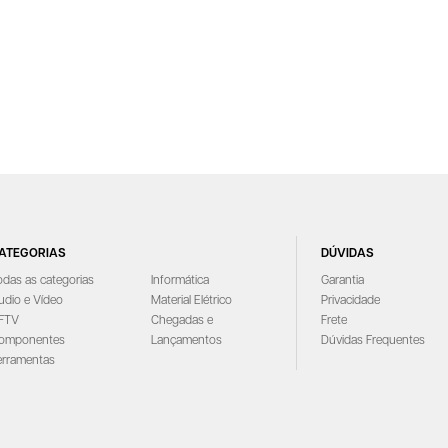
ATEGORIAS
DÚVIDAS
odas as categorias
Informática
Garantia
udio e Vídeo
Material Elétrico
Privacidade
FTV
Chegadas e
Frete
omponentes
Lançamentos
Dúvidas Frequentes
erramentas