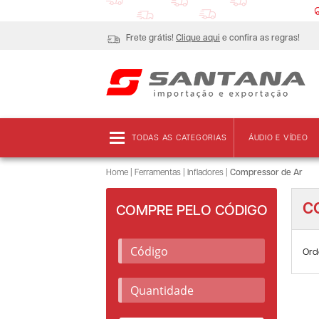
Frete grátis!
Clique aqui
e confira as regras!
TODAS AS CATEGORIAS
ÁUDIO E VÍDEO
Home
|
Ferramentas
|
Infladores
|
Compressor de Ar
C
COMPRE PELO CÓDIGO
Ord