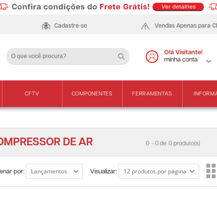
Cadastre-se
Vendas Apenas para 
Olá Visitante!
minha conta
CFTV
COMPONENTES
FERRAMENTAS
INFORM
OMPRESSOR DE AR
0
- 0 de
0 produto(s)
enar por:
Visualizar: