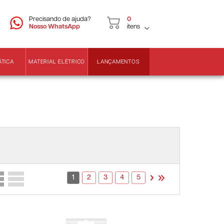
CNPJ
2ª VIA DE BOLETOS
Precisando de ajuda?
0
Nosso WhatsApp
itens
LANÇAMENTOS
ÁTICA
MATERIAL ELÉTRICO
1
2
3
4
5