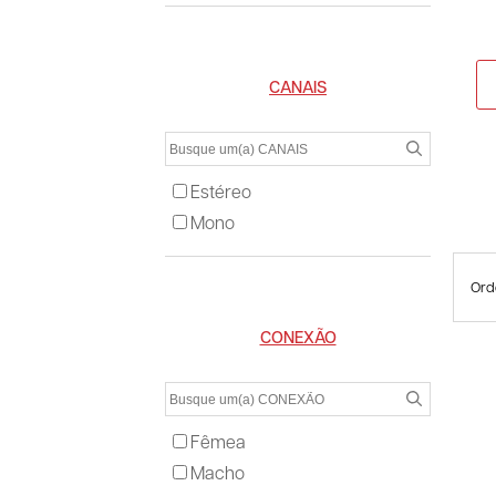
CANAIS
Estéreo
Mono
Ord
CONEXÃO
Fêmea
Macho