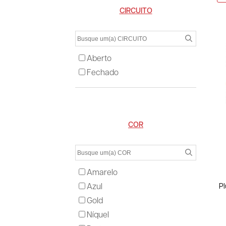
CIRCUITO
Aberto
Fechado
COR
Amarelo
Azul
Pl
Gold
Níquel