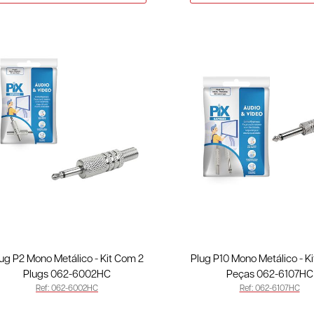
ug P2 Mono Metálico - Kit Com 2
Plug P10 Mono Metálico - K
Plugs 062-6002HC
Peças 062-6107HC
Ref: 062-6002HC
Ref: 062-6107HC