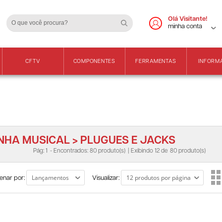
Cadastre-se
Vendas Apenas para 
Olá Visitante!
minha conta
CFTV
COMPONENTES
FERRAMENTAS
INFORM
INHA MUSICAL > PLUGUES E JACKS
Pág: 1
- Encontrados: 80 produto(s)
| Exibindo 12 de
80 produto(s)
enar por:
Visualizar: