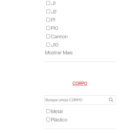
J1
J2
P1
P10
Cannon
J10
Mostrar Mais
CORPO
Metal
Plástico