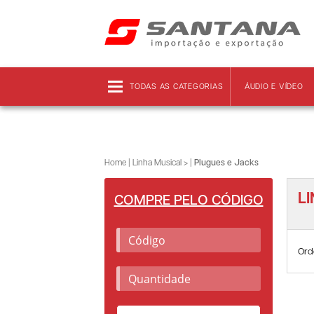
Frete grátis!
Clique aqui
e confira as regras!
TODAS AS CATEGORIAS
ÁUDIO E VÍDEO
Home
|
Linha Musical >
|
Plugues e Jacks
L
COMPRE PELO CÓDIGO
Ord