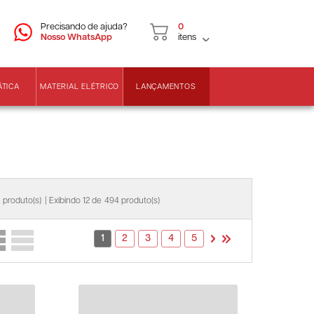
CNPJ
2ª VIA DE BOLETOS
Precisando de ajuda?
0
Nosso WhatsApp
itens
LANÇAMENTOS
ÁTICA
MATERIAL ELÉTRICO
 produto(s)
| Exibindo 12 de
494 produto(s)
1
2
3
4
5