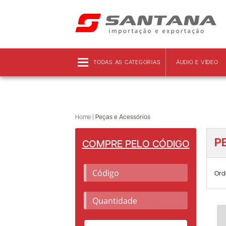
Frete grátis!
Clique aqui
e confira as regras!
TODAS AS CATEGORIAS
ÁUDIO E VÍDEO
Home
|
Peças e Acessórios
P
COMPRE PELO CÓDIGO
Ord