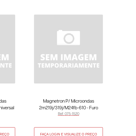
das
Magnetron P/ Microondas
iversal
2m219j/319j/M24fb-610 - Furo
Ref: 075-1520
Universal 075-1520