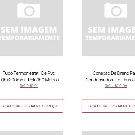
Tubo Termorretratil De Pvc
Conexao De Dreno Pa
0,15x200mm - Rolo 150 Metros
Condensadora Lg - Fur
Ref: PHS-01
Ref: 4H01010A
PHS-01
4H01010A