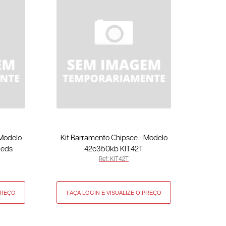
 Modelo
Kit Barramento Chipsce - Modelo
Leds
42c350kb KIT42T
Ref: KIT42T