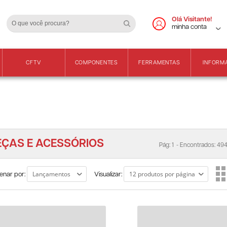
Cadastre-se
Vendas Apenas para 
Olá Visitante!
minha conta
CFTV
COMPONENTES
FERRAMENTAS
INFORM
EÇAS E ACESSÓRIOS
Pág: 1
- Encontrados: 494
enar por:
Visualizar: