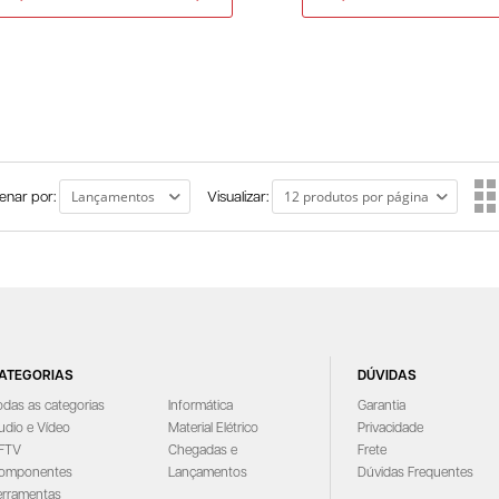
enar por:
Visualizar:
ATEGORIAS
DÚVIDAS
odas as categorias
Informática
Garantia
udio e Vídeo
Material Elétrico
Privacidade
FTV
Chegadas e
Frete
omponentes
Lançamentos
Dúvidas Frequentes
erramentas