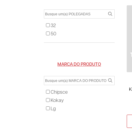
32
50
MARCA DO PRODUTO
K
Chipsce
Kokay
Lg