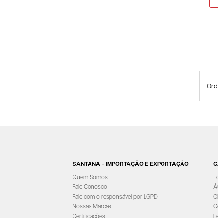
Ord
SANTANA - IMPORTAÇÃO E EXPORTAÇÃO
C
Quem Somos
T
Fale Conosco
Á
Fale com o responsável por LGPD
C
Nossas Marcas
C
Certificações
F