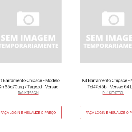
it Barramento Chipsce - Modelo
Kit Barramento Chipsce -
Qn 65q70tag / Tagxzd - Versao
Tcl47et5b - Versao 54 
Ref: KIT65QN
Ref: KIT47TCL
Tag KIT65QN
KIT47TCL