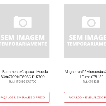
it Barramento Chipsce - Modelo
Magnetron P/ Microondas
50du7700 KIT50SG-DU7700
- 4 Furos 075-1521
Ref: KIT50SG-DU7700
Ref: 075-1521