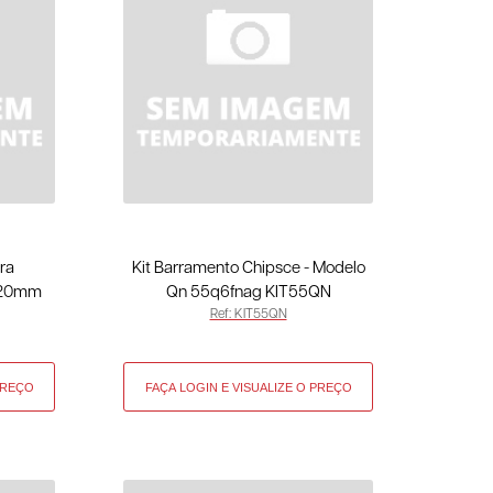
ra
Kit Barramento Chipsce - Modelo
o 20mm
Qn 55q6fnag KIT55QN
Ref: KIT55QN