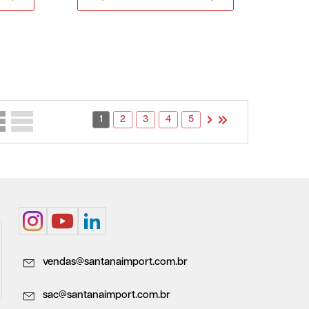
1
2
3
4
5
vendas@santanaimport.com.br
sac@santanaimport.com.br