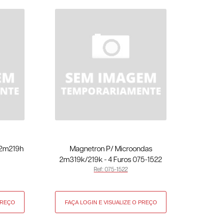
 2m219h
Magnetron P/ Microondas
2m319k/219k - 4 Furos 075-1522
Ref: 075-1522