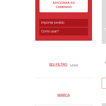
ADICIONAR AO
CARRINHO
Importar pedido
Como usar?
SEU FILTRO
Limpar
MARCA