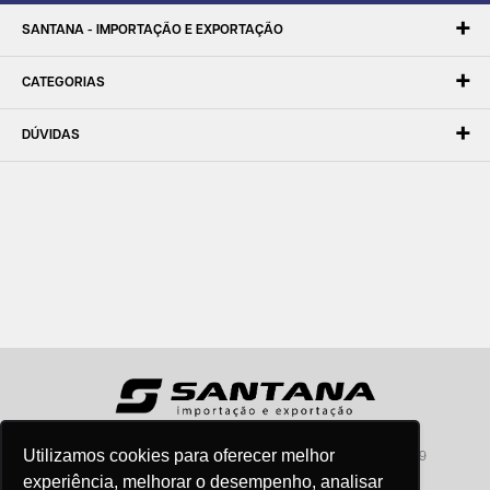
SANTANA - IMPORTAÇÃO E EXPORTAÇÃO
CATEGORIAS
DÚVIDAS
Utilizamos cookies para oferecer melhor
Santana - Importação e Exportação - CNPJ:57.464.653/0001-49
Atendimento por telefone: dias úteis, das 08:15hs às 18:00hs
experiência, melhorar o desempenho, analisar