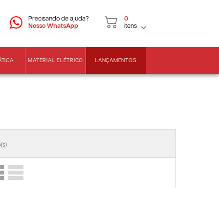
CNPJ
2ª VIA DE BOLETOS
Precisando de ajuda?
0
Nosso WhatsApp
itens
LANÇAMENTOS
ÁTICA
MATERIAL ELÉTRICO
(s)