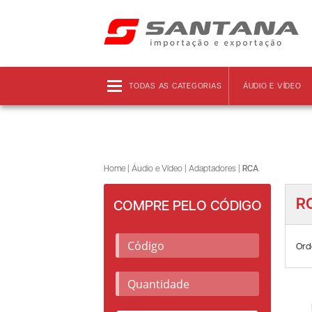
Frete grátis!
Clique aqui
e confira as regras!
TODAS AS CATEGORIAS
ÁUDIO E VÍDEO
Home
|
Áudio e Vídeo
|
Adaptadores
|
RCA
R
COMPRE PELO CÓDIGO
Ord