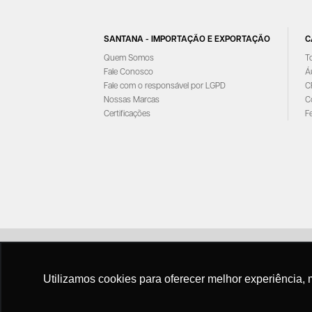
SANTANA - IMPORTAÇÃO E EXPORTAÇÃO
C
Quem Somos
T
Fale Conosco
Á
Fale com o responsável por LGPD
C
Nossas Marcas
C
Certificações
F
Utilizamos cookies para oferecer melhor experiência, 