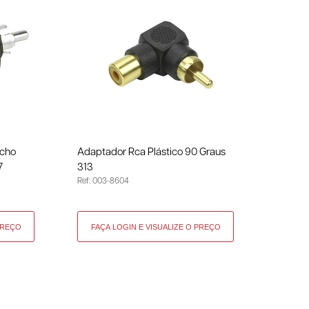
acho
Adaptador Rca Plástico 90 Graus
7
313
Ref: 003-8604