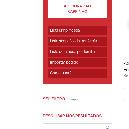
ADICIONAR AO
CARRINHO
Lista simplificada
Lista simplificada por família
Lista detalhada por família
Importar pedido
Ad
Fê
Como usar?
Ref
SEU FILTRO
Limpar
PESQUISAR NOS RESULTADOS