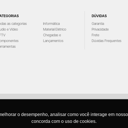
ATEGORIAS
DÚVIDAS
odas as categorias
Informática
Garantia
udio e Vídeo
Material Elétrico
Privacidade
FTV
Chegadas e
Frete
omponentes
Lançamentos
Dúvidas Frequentes
erramentas
Santana - Importação e Exportação - CNPJ:57.464.653/0001-49
Atendimento por telefone: dias úteis, das 08:15hs às 18:00hs
melhorar o desempenho, analisar como você interage em nosso sit
Fone:(11) 2099-9900 - E-mail:
vendas@santanaimport.com.br
SAC:
sac@santanaimpor
concorda com o uso de cookies.