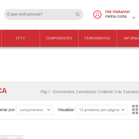
Cadastre-se
Vendas Apenas para 
Olá Visitante!
minha conta
CFTV
COMPONENTES
FERRAMENTAS
INFORM
CA
Pág: 1
- Encontrados: 3 produto(s)
| Exibindo 3 de
3 produto
enar por:
Visualizar: