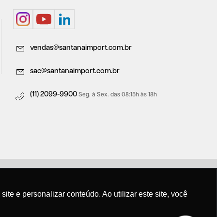
vendas@santanaimport.com.br
sac@santanaimport.com.br
(11) 2099-9900
Seg. à Sex. das 08:15h às 18h
e e personalizar conteúdo. Ao utilizar este site, você
t.com.br