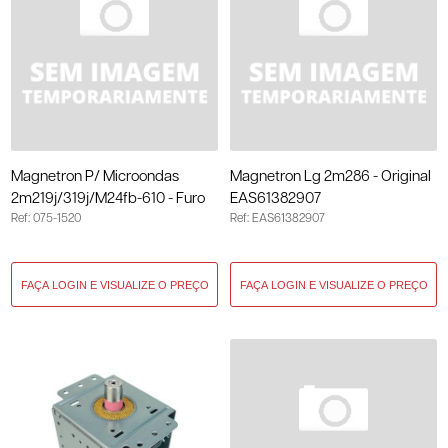
Magnetron P/ Microondas
Magnetron Lg 2m286 - Original
2m219j/319j/M24fb-610 - Furo
EAS61382907
Ref: 075-1520
Ref: EAS61382907
Universal 075-1520