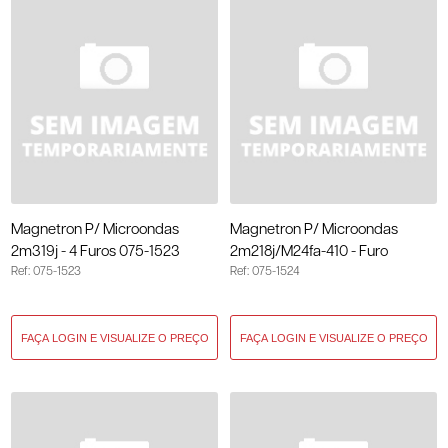
Magnetron P/ Microondas
Magnetron P/ Microondas
2m319j - 4 Furos 075-1523
2m218j/M24fa-410 - Furo
Ref: 075-1523
Ref: 075-1524
Universal 075-1524