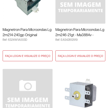
Magnetron Para Microondas Lg
Magnetron Para Microondas Lg
2m214-240gp Original
2m246-21gt - Ma3884v -
Ref: 6324W1A003D
Ref: EAS42812919
6324W1A003D
Original EAS42812919