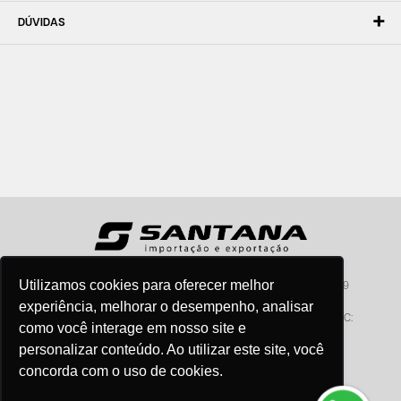
DÚVIDAS
Utilizamos cookies para oferecer melhor
Santana - Importação e Exportação - CNPJ:57.464.653/0001-49
Atendimento por telefone: dias úteis, das 08:15hs às 18:00hs
experiência, melhorar o desempenho, analisar
Fone:(11) 2099-9900 - E-mail:
vendas@santanaimport.com.br
SAC:
como você interage em nosso site e
sac@santanaimport.com.br
personalizar conteúdo. Ao utilizar este site, você
concorda com o uso de cookies.
Termos de uso