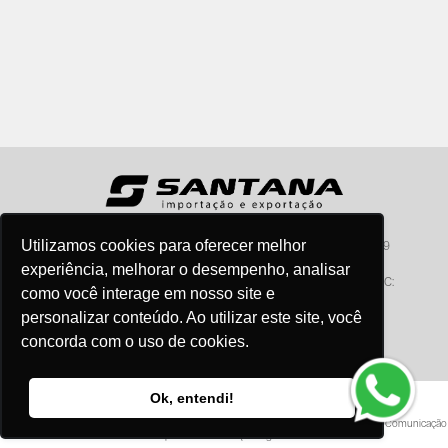
Utilizamos cookies para oferecer melhor
Santana - Importação e Exportação - CNPJ:57.464.653/0001-49
Atendimento por telefone: dias úteis, das 08:15hs às 18:00hs
experiência, melhorar o desempenho, analisar
Fone:(11) 2099-9900 - E-mail:
vendas@santanaimport.com.br
SAC:
como você interage em nosso site e
sac@santanaimport.com.br
personalizar conteúdo. Ao utilizar este site, você
concorda com o uso de cookies.
Termos de uso
Ok, entendi!
@2026
- Todos os direitos reservados
Criação e Desenvolvimento Agência
New Humans
| Plataforma
Add Suite
- Tecnologia e Comunicação
para Transformação Digital