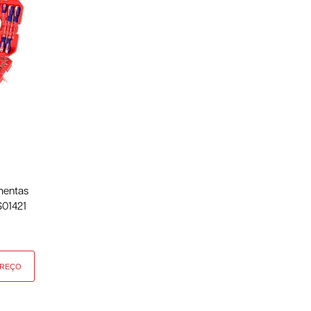
mentas
S01421