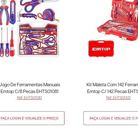
Jogo De Ferramentas Manuais
Kit Maleta Com 142 Ferra
Emtop C/8 Pecas EHTS01081
Emtop C/ 142 Pecas EHT
Ref: EHTS01081
Ref: EHTS01421