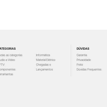
ATEGORIAS
DÚVIDAS
odas as categorias
Informática
Garantia
udio e Vídeo
Material Elétrico
Privacidade
FTV
Chegadas e
Frete
omponentes
Lançamentos
Dúvidas Frequentes
erramentas