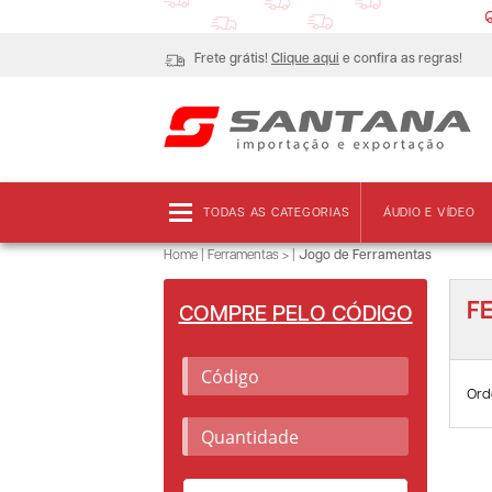
Frete grátis!
Clique aqui
e confira as regras!
TODAS AS CATEGORIAS
ÁUDIO E VÍDEO
Home
|
Ferramentas >
|
Jogo de Ferramentas
F
COMPRE PELO CÓDIGO
Ord