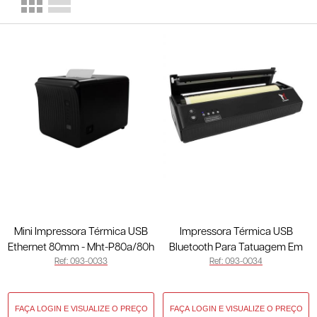
Mini Impressora Térmica USB
Impressora Térmica USB
Ethernet 80mm - Mht-P80a/80h
Bluetooth Para Tatuagem Em
Ref: 093-0033
Ref: 093-0034
093-0033
A4 - Mht-P8008 093-0034