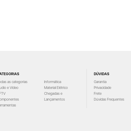
ATEGORIAS
DÚVIDAS
odas as categorias
Informática
Garantia
udio e Vídeo
Material Elétrico
Privacidade
FTV
Chegadas e
Frete
omponentes
Lançamentos
Dúvidas Frequentes
erramentas