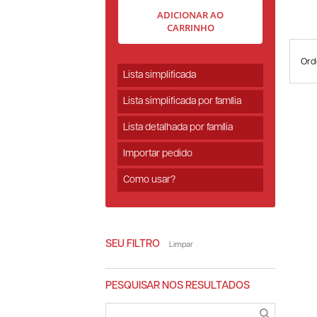
ADICIONAR AO
CARRINHO
Ord
Lista simplificada
Lista simplificada por família
Lista detalhada por família
Importar pedido
Como usar?
SEU FILTRO
Limpar
PESQUISAR NOS RESULTADOS