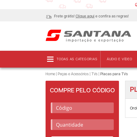
Frete grátis!
Clique aqui
e confira as regras!
TODAS AS CATEGORIAS
ÁUDIO E VÍDEO
Home
|
Peças e Acessórios
|
TVs
|
Placas para TVs
P
COMPRE PELO CÓDIGO
Ord