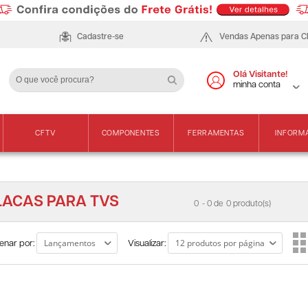
Cadastre-se
Vendas Apenas para 
Olá Visitante!
minha conta
CFTV
COMPONENTES
FERRAMENTAS
INFORM
LACAS PARA TVS
0
- 0 de
0 produto(s)
enar por:
Visualizar: