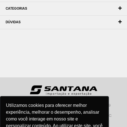
CATEGORIAS
DÚVIDAS
Utilizamos cookies para oferecer melhor
Santana - Importação e Exportação - CNPJ:57.464.653/0001-49
Atendimento por telefone: dias úteis, das 08:15hs às 18:00hs
experiência, melhorar o desempenho, analisar
Fone:(11) 2099-9900 - E-mail:
vendas@santanaimport.com.br
SAC:
como você interage em nosso site e
sac@santanaimport.com.br
personalizar conteúdo. Ao utilizar este site, você