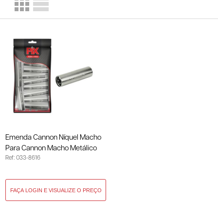
Emenda Cannon Níquel Macho
Para Cannon Macho Metálico
Ref: 033-8616
033-8616