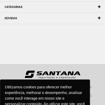
CATEGORIAS
DÚVIDAS
Utilizamos cookies para oferecer melhor
Santana - Importação e Exportação - CNPJ:57.464.653/0001-49
Atendimento por telefone: dias úteis, das 08:15hs às 18:00hs
experiência, melhorar o desempenho, analisar
Fone:(11) 2099-9900 - E-mail:
vendas@santanaimport.com.br
SAC:
como você interage em nosso site e
sac@santanaimport.com.br
personalizar conteúdo. Ao utilizar este site, você