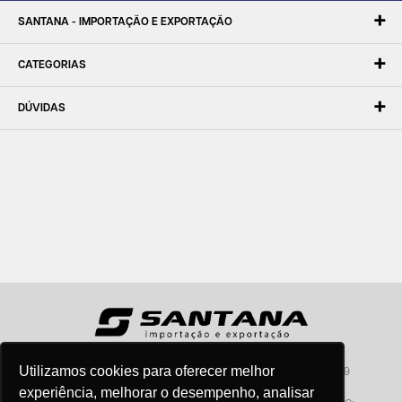
SANTANA - IMPORTAÇÃO E EXPORTAÇÃO
CATEGORIAS
DÚVIDAS
Utilizamos cookies para oferecer melhor
Santana - Importação e Exportação - CNPJ:57.464.653/0001-49
Atendimento por telefone: dias úteis, das 08:15hs às 18:00hs
experiência, melhorar o desempenho, analisar