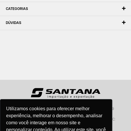
CATEGORIAS
DÚVIDAS
Utilizamos cookies para oferecer melhor
Santana - Importação e Exportação - CNPJ:57.464.653/0001-49
Atendimento por telefone: dias úteis, das 08:15hs às 18:00hs
experiência, melhorar o desempenho, analisar
Fone:(11) 2099-9900 - E-mail:
vendas@santanaimport.com.br
SAC:
como você interage em nosso site e
sac@santanaimport.com.br
personalizar conteúdo. Ao utilizar este site, você