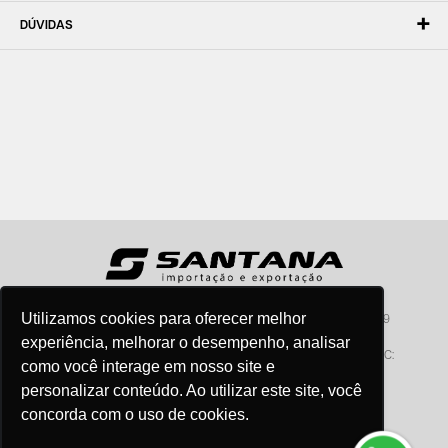
DÚVIDAS
Utilizamos cookies para oferecer melhor
Santana - Importação e Exportação - CNPJ:57.464.653/0001-49
Atendimento por telefone: dias úteis, das 08:15hs às 18:00hs
experiência, melhorar o desempenho, analisar
Fone:(11) 2099-9900 - E-mail:
vendas@santanaimport.com.br
SAC:
como você interage em nosso site e
sac@santanaimport.com.br
personalizar conteúdo. Ao utilizar este site, você
concorda com o uso de cookies.
Termos de uso