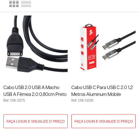
Cabo USB 2.0 USB A Macho
Cabo USB C Para USB C 2.0 1,2
USB A Fêmea 2.0 0,80cm Preto
Metros Aluminum Mobile
Ref: 018-3275
Ref: 018-0206
018-3275
Premium 018-0206