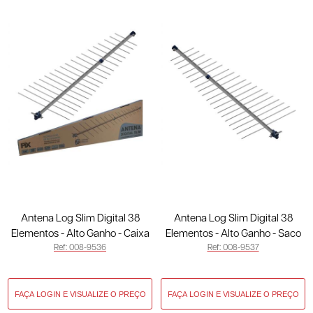
Antena Log Slim Digital 38
Antena Log Slim Digital 38
Elementos - Alto Ganho - Caixa
Elementos - Alto Ganho - Saco
Ref: 008-9536
Ref: 008-9537
008-9536
008-9537