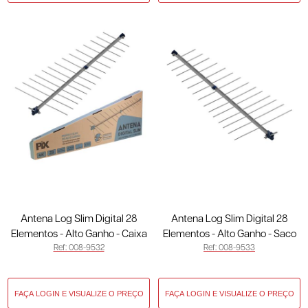
Antena Log Slim Digital 28
Antena Log Slim Digital 28
Elementos - Alto Ganho - Caixa
Elementos - Alto Ganho - Saco
Ref: 008-9532
Ref: 008-9533
008-9532
008-9533