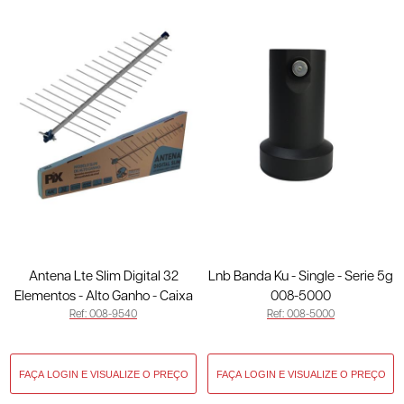
Antena Lte Slim Digital 32
Lnb Banda Ku - Single - Serie 5g
Elementos - Alto Ganho - Caixa
008-5000
Ref: 008-9540
Ref: 008-5000
008-9540