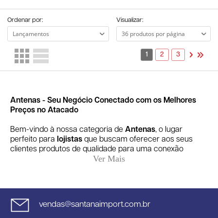
Ordenar por:
Visualizar:
1
2
3
Antenas - Seu Negócio Conectado com os Melhores
Preços no Atacado
Bem-vindo à nossa categoria de
Antenas
, o lugar
perfeito para
lojistas
que buscam oferecer aos seus
clientes produtos de qualidade para uma conexão
perfeita! Aqui, na Santana Importação e Exportação,
temos um mix completo de
antenas internas
,
antenas
externas
e acessórios que otimizam o uso desses
produtos, tudo que você precisa para atender às
demandas do seu público. Confira nossas opções e
vendas@santanaimport.com.br
surpreenda-se com os
melhores preços no atacado!