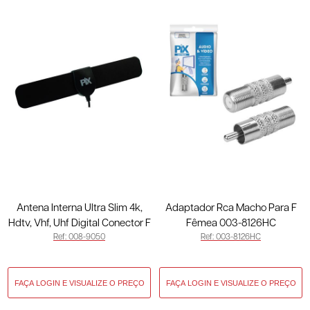
Antena Interna Ultra Slim 4k,
Adaptador Rca Macho Para F
Hdtv, Vhf, Uhf Digital Conector F
Fêmea 003-8126HC
Ref: 008-9050
Ref: 003-8126HC
90 Graus 5dbi - Cabo 1 Metro
Pix 008-9050