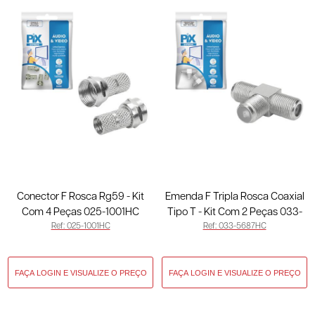
Conector F Rosca Rg59 - Kit
Emenda F Tripla Rosca Coaxial
Com 4 Peças 025-1001HC
Tipo T - Kit Com 2 Peças 033-
Ref: 025-1001HC
Ref: 033-5687HC
5687HC