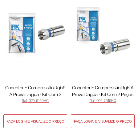
Conector F Compressão Rg59
Conector F Compressão Rg6 A
A Prova Dágua - Kit Com 2
Prova Dágua - Kit Com 2 Peças
Ref: 025-9159HC
Ref: 025-7519HC
Peças 025-9159HC
025-7519HC