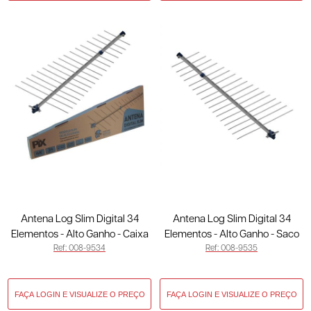
Antena Log Slim Digital 34
Antena Log Slim Digital 34
Elementos - Alto Ganho - Caixa
Elementos - Alto Ganho - Saco
Ref: 008-9534
Ref: 008-9535
008-9534
008-9535