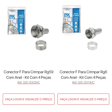
Conector F Para Crimpar Rg59
Conector F Para Crimpar Rg6
Com Anel - Kit Com 4 Peças
Com Anel - Kit Com 4 Peças
Ref: 025-3003HC
Ref: 025-0070HC
025-3003HC
025-0070HC