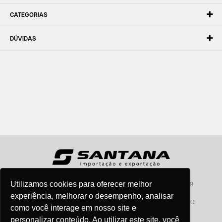
CATEGORIAS
DÚVIDAS
Utilizamos cookies para oferecer melhor
Santana - Importação e Exportação - CNPJ:57.464.653/0001-49
Atendimento por telefone: dias úteis, das 08:15hs às 18:00hs
experiência, melhorar o desempenho, analisar
Fone:(11) 2099-9900 - E-mail:
vendas@santanaimport.com.br
SAC:
como você interage em nosso site e
sac@santanaimport.com.br
personalizar conteúdo. Ao utilizar este site, você