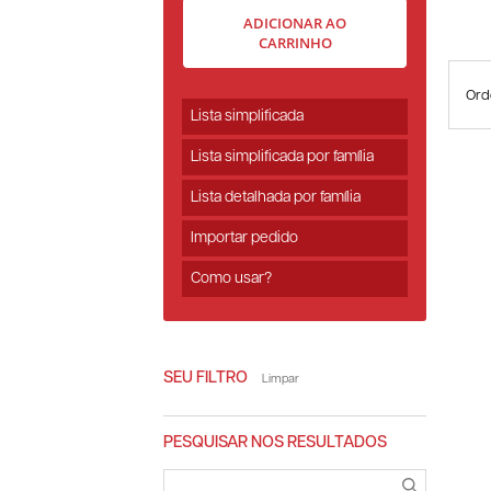
ADICIONAR AO
CARRINHO
Ord
Lista simplificada
Lista simplificada por família
Lista detalhada por família
Importar pedido
Como usar?
SEU FILTRO
Limpar
PESQUISAR NOS RESULTADOS