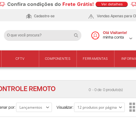
Cadastre-se
Vendas Apenas para 
Olá Visitante!
minha conta
CFTV
COMPONENTES
FERRAMENTAS
INFORM
ONTROLE REMOTO
0
- 0 de
0 produto(s)
enar por:
Visualizar: