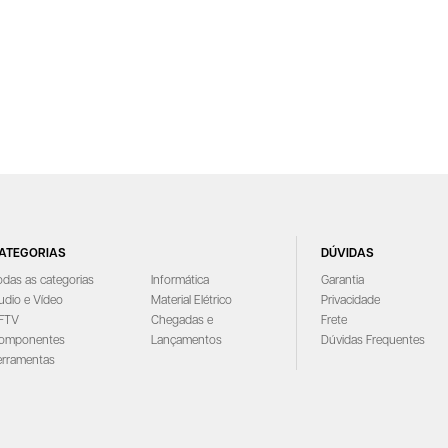
ATEGORIAS
DÚVIDAS
odas as categorias
Informática
Garantia
udio e Vídeo
Material Elétrico
Privacidade
FTV
Chegadas e
Frete
omponentes
Lançamentos
Dúvidas Frequentes
erramentas