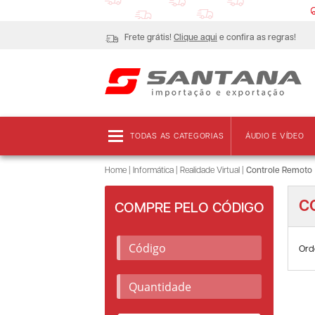
Frete grátis!
Clique aqui
e confira as regras!
TODAS AS CATEGORIAS
ÁUDIO E VÍDEO
Home
|
Informática
|
Realidade Virtual
|
Controle Remoto
C
COMPRE PELO CÓDIGO
Ord