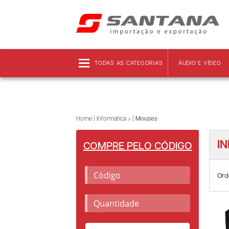
Frete grátis!
Clique aqui
e confira as regras!
TODAS AS CATEGORIAS
ÁUDIO E VÍDEO
Home
|
Informática >
|
Mouses
I
COMPRE PELO CÓDIGO
Ord