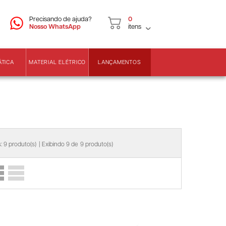
CNPJ
2ª VIA DE BOLETOS
Precisando de ajuda?
0
Nosso WhatsApp
itens
LANÇAMENTOS
ÁTICA
MATERIAL ELÉTRICO
: 9 produto(s)
| Exibindo 9 de
9 produto(s)