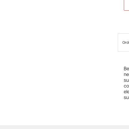
Ord
Be
ne
su
co
el
su
Co
ex
du
in
cr