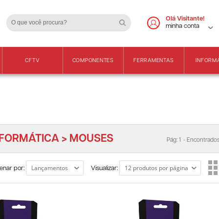
Cadastre-se
Vendas Apenas para 
Olá Visitante!
minha conta
CFTV
COMPONENTES
FERRAMENTAS
INFORM
NFORMÁTICA > MOUSES
Pág: 1
- Encontrados
enar por:
Visualizar: