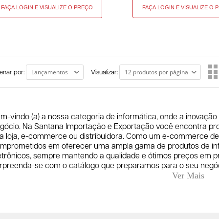
enar por:
Visualizar:
m-vindo (a) a nossa categoria de informática, onde a inovação
gócio. Na Santana Importação e Exportação você encontra pr
a loja, e-commerce ou distribuidora. Como um e-commerce d
mprometidos em oferecer uma ampla gama de produtos de inf
etrônicos, sempre mantendo a qualidade e ótimos preços em pr
rpreenda-se com o catálogo que preparamos para o seu negóc
nectividade e Inovação com a Marca 5+ Apresentamos nossa m
pectativas e elevar a experiência com produtos de informátic
rabilidade, praticidade, mobilidade e qualidade como pilares f
ovadores. Nossos produtos atendem as necessidades de diversos
iativo ou um empreendedor, a 5+ está aqui para atender às ne