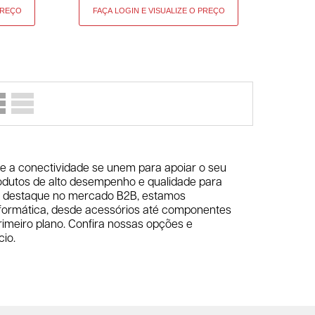
 e a conectividade se unem para apoiar o seu
odutos de alto desempenho e qualidade para
e destaque no mercado B2B, estamos
ormática, desde acessórios até componentes
imeiro plano. Confira nossas opções e
io.
arca própria 5+, desenvolvida para superar
a a novos patamares. Com conectividade,
undamentais, a 5+ é a sua garantia de produtos
 profissionais, seja um gamer, um profissional
cessidades de todos os profissionais do mundo