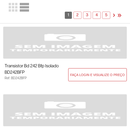
1
2
3
4
5
Transistor Bd 242 Bfp Isolado
BD242BFP
Ref: BD242BFP