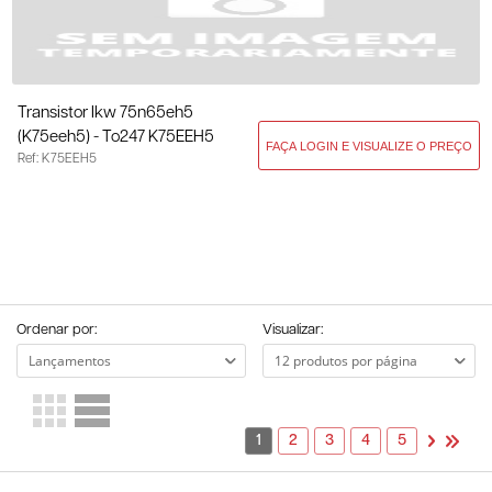
Transistor Ikw 75n65eh5
(k75eeh5) - To247 K75EEH5
Ref: K75EEH5
Ordenar por:
Visualizar:
1
2
3
4
5