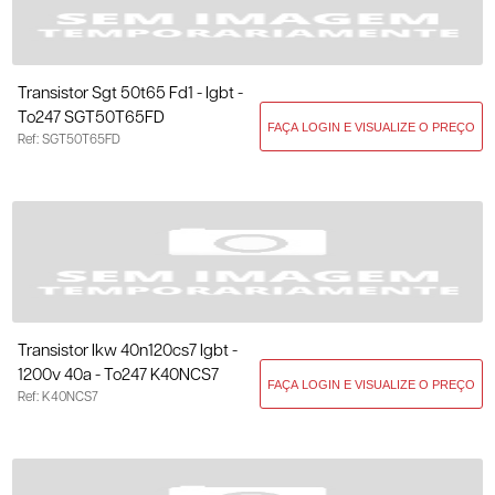
Transistor Sgt 50t65 Fd1 - Igbt -
To247 SGT50T65FD
Ref: SGT50T65FD
Transistor Ikw 40n120cs7 Igbt -
1200v 40a - To247 K40NCS7
Ref: K40NCS7