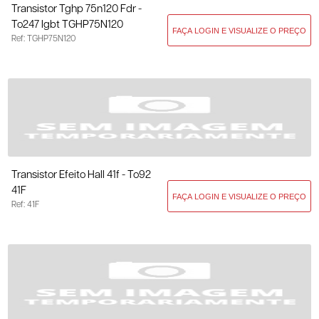
Transistor Tghp 75n120 Fdr -
To247 Igbt TGHP75N120
Ref: TGHP75N120
Transistor Efeito Hall 41f - To92
41F
Ref: 41F