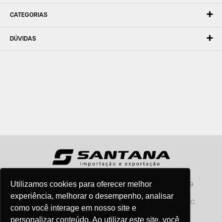
CATEGORIAS
DÚVIDAS
Utilizamos cookies para oferecer melhor
Santana - Importação e Exportação - CNPJ:57.464.653/0001-49
Atendimento por telefone: dias úteis, das 08:15hs às 18:00hs
experiência, melhorar o desempenho, analisar
Fone:(11) 2099-9900 - E-mail:
vendas@santanaimport.com.br
SAC:
como você interage em nosso site e
sac@santanaimport.com.br
personalizar conteúdo. Ao utilizar este site, você