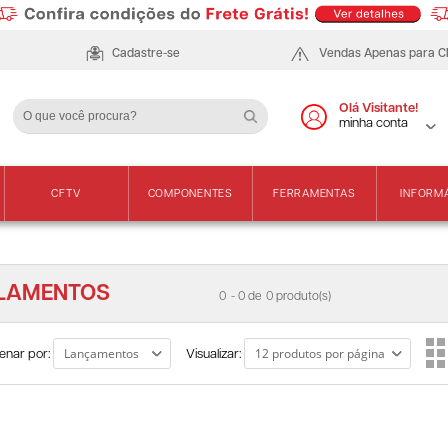
Cadastre-se
Vendas Apenas para 
Olá Visitante!
minha conta
CFTV
COMPONENTES
FERRAMENTAS
INFORM
ILAMENTOS
0
- 0 de
0 produto(s)
enar por:
Visualizar: