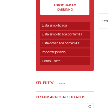
ADICIONAR AO
CARRINHO
Ord
Lista simplificada
Lista simplificada por família
Lista detalhada por família
Importar pedido
Como usar?
SEU FILTRO
Limpar
PESQUISAR NOS RESULTADOS