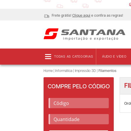
Frete grátis!
Clique aqui
e confira as regras!
TODAS AS CATEGORIAS
ÁUDIO E VÍDEO
Home
|
Informática
|
Impressão 3D
|
Filamentos
F
COMPRE PELO CÓDIGO
Ord