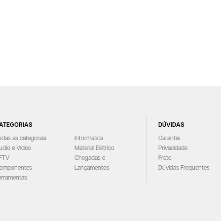
ATEGORIAS
DÚVIDAS
odas as categorias
Informática
Garantia
udio e Vídeo
Material Elétrico
Privacidade
FTV
Chegadas e
Frete
omponentes
Lançamentos
Dúvidas Frequentes
erramentas