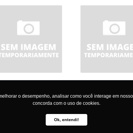
bo Patch Info - Patch Cord Cat6
Cabo Patch Info - Patch C
melhorar o desempenho, analisar como você interage em nosso sit
Utp - 30m - Azul 017-0608
Utp - 2m - Azul 017-0
concorda com o uso de cookies.
Ref: 017-0608
Ref: 017-0601
Ok, entendi!