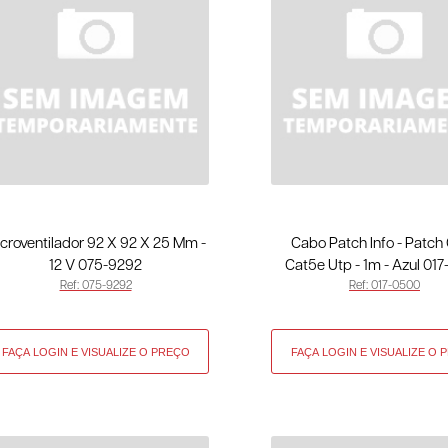
croventilador 92 X 92 X 25 Mm -
Cabo Patch Info - Patch
12 V 075-9292
Cat5e Utp - 1m - Azul 01
Ref: 075-9292
Ref: 017-0500