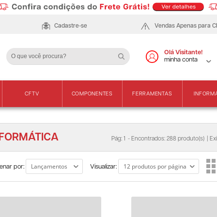
Cadastre-se
Vendas Apenas para 
Olá Visitante!
minha conta
CFTV
COMPONENTES
FERRAMENTAS
INFORM
NFORMÁTICA
Pág: 1
- Encontrados: 288 produto(s)
| Ex
enar por:
Visualizar: