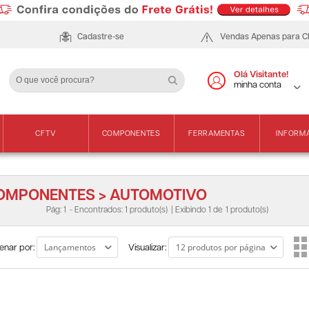
Cadastre-se
Vendas Apenas para 
Olá Visitante!
minha conta
CFTV
COMPONENTES
FERRAMENTAS
INFORM
OMPONENTES > AUTOMOTIVO
Pág: 1
- Encontrados: 1 produto(s)
| Exibindo 1 de
1 produto(s)
enar por:
Visualizar: