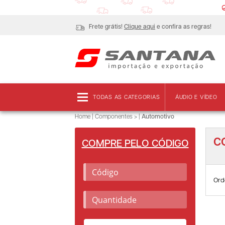
Frete grátis!
Clique aqui
e confira as regras!
TODAS AS CATEGORIAS
ÁUDIO E VÍDEO
Home
|
Componentes >
|
Automotivo
C
COMPRE PELO CÓDIGO
Ord