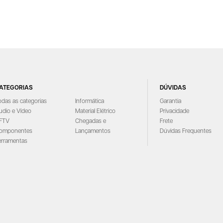
ATEGORIAS
DÚVIDAS
odas as categorias
Informática
Garantia
udio e Vídeo
Material Elétrico
Privacidade
FTV
Chegadas e
Frete
omponentes
Lançamentos
Dúvidas Frequentes
erramentas