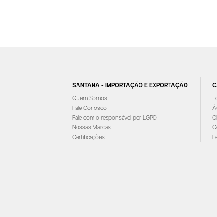
SANTANA - IMPORTAÇÃO E EXPORTAÇÃO
C
Quem Somos
T
Fale Conosco
Á
Fale com o responsável por LGPD
C
Nossas Marcas
C
Certificações
F