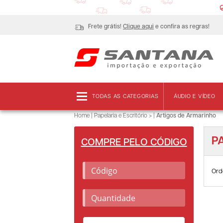
Frete grátis!
Clique aqui
e confira as regras!
TODAS AS CATEGORIAS
ÁUDIO E VÍDEO
Home
|
Papelaria e Escritório >
|
Artigos de Armarinho
P
COMPRE PELO CÓDIGO
Ord