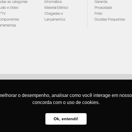
odas as categorias
Informática
Garantia
udio e Vídeo
Material Elétrico
Privacidade
FTV
Chegadas e
Frete
omponentes
Lançamentos
Dúvidas Frequentes
erramentas
Santana - Importação e Exportação - CNPJ:57.464.653/0001-49
Atendimento por telefone: dias úteis, das 08:15hs às 18:00hs
melhorar o desempenho, analisar como você interage em nosso sit
Fone:(11) 2099-9900 - E-mail:
vendas@santanaimport.com.br
SAC:
sac@santanaimpor
concorda com o uso de cookies.
Termos de uso
Ok, entendi!
@2026
- Todos os direitos reservados
senvolvimento Agência
New Humans
| Plataforma
Add Suite
- Tecnologia e Comunicação para Transfor