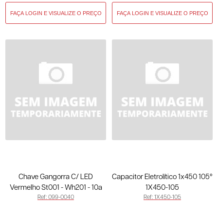
Chave Gangorra C/ LED
Capacitor Eletrolítico 1x450 105°
Vermelho St001 - Wh201 - 10a
1X450-105
Ref: 099-0040
Ref: 1X450-105
250v - Off/Reset - 3t 099-0040