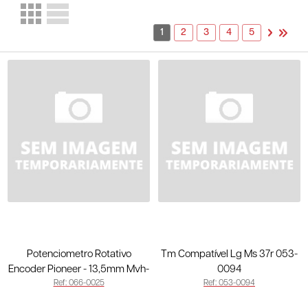
1
2
3
4
5
Potenciometro Rotativo
Tm Compatível Lg Ms 37r 053-
Encoder Pioneer - 13,5mm Mvh-
0094
Ref: 066-0025
Ref: 053-0094
98ub 066-0025