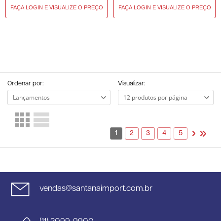
Ordenar por:
Visualizar:
1
2
3
4
5
vendas@santanaimport.com.br