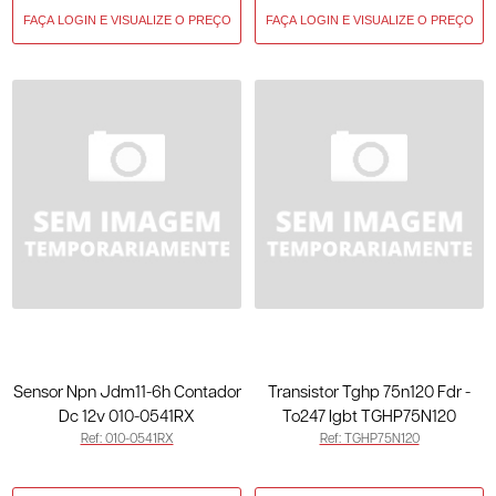
Sensor Npn Jdm11-6h Contador
Transistor Tghp 75n120 Fdr -
Dc 12v 010-0541RX
To247 Igbt TGHP75N120
Ref: 010-0541RX
Ref: TGHP75N120