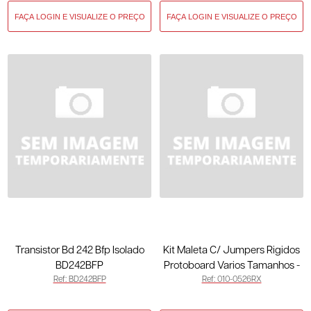
Transistor Bd 242 Bfp Isolado
Kit Maleta C/ Jumpers Rigidos
BD242BFP
Protoboard Varios Tamanhos -
Ref: BD242BFP
Ref: 010-0526RX
140 Pcs 010-0526RX