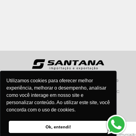
Utilizamos cookies para oferecer melhor
Santana - Importação e Exportação - CNPJ:57.464.653/0001-49
Atendimento por telefone: dias úteis, das 08:15hs às 18:00hs
experiência, melhorar o desempenho, analisar
Fone:(11) 2099-9900 - E-mail:
vendas@santanaimport.com.br
SAC:
como você interage em nosso site e
sac@santanaimport.com.br
personalizar conteúdo. Ao utilizar este site, você
concorda com o uso de cookies.
Termos de uso
Ok, entendi!
@2026
- Todos os direitos reservados
Criação e Desenvolvimento Agência
New Humans
| Plataforma
Add Suite
- Tecnologia e Comunicação