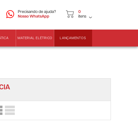
CNPJ
2ª VIA DE BOLETOS
Precisando de ajuda?
0
Nosso WhatsApp
itens
LANÇAMENTOS
ÁTICA
MATERIAL ELÉTRICO
CIA