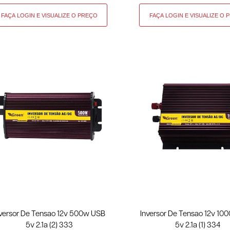
nversor De Tensao 12v 500w USB
Inversor De Tensao 12v 10
5v 2.1a (2) 333
5v 2.1a (1) 334