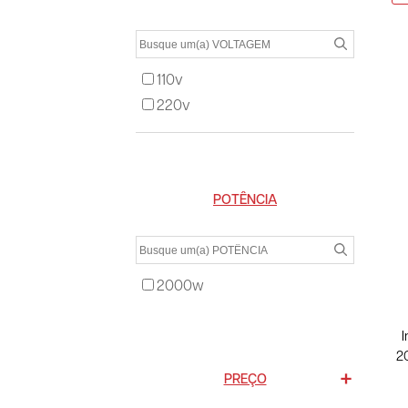
110v
220v
POTÊNCIA
2000w
I
2
PREÇO