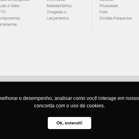
udio e Vídeo
Material Elétrico
Privacidade
FTV
Chegadas e
Frete
omponentes
Lançamentos
Dúvidas Frequentes
erramentas
Santana - Importação e Exportação - CNPJ:57.464.653/0001-49
Atendimento por telefone: dias úteis, das 08:15hs às 18:00hs
melhorar o desempenho, analisar como você interage em nosso sit
Fone:(11) 2099-9900 - E-mail:
vendas@santanaimport.com.br
SAC:
sac@santanaimpor
concorda com o uso de cookies.
Termos de uso
Ok, entendi!
@2026
- Todos os direitos reservados
senvolvimento Agência
New Humans
| Plataforma
Add Suite
- Tecnologia e Comunicação para Transfor