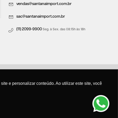
vendas@santanaimport.com.br
sac@santanaimport.com.br
(11) 2099-9900
Seg. à Sex. das 08:15h às 18h
e e personalizar conteúdo. Ao utilizar este site, você
t.com.br
mação Digital