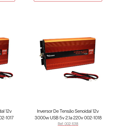
al 12v
Inversor De Tensão Senoidal 12v
02-1017
3000w USB 5v 2.1a 220v 002-1018
Ref: 002-1018