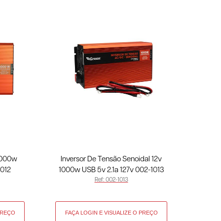
3000w
Inversor De Tensão Senoidal 12v
1012
1000w USB 5v 2.1a 127v 002-1013
Ref: 002-1013