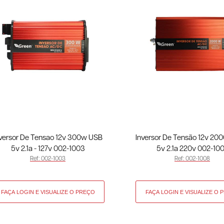
nversor De Tensao 12v 300w USB
Inversor De Tensão 12v 2
5v 2.1a - 127v 002-1003
5v 2.1a 220v 002-10
Ref: 002-1003
Ref: 002-1008