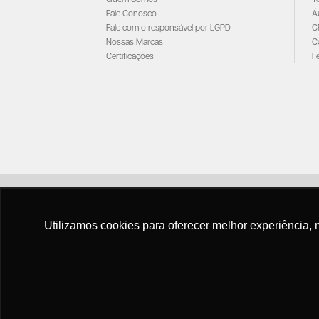
Fale Conosco
Á
Fale com o responsável por LGPD
C
Nossas Marcas
C
Certificações
F
Utilizamos cookies para oferecer melhor experiência, 
Criação e De