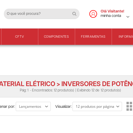
Cadastre-se
Vendas Apenas para 
Olá Visitante!
minha conta
CFTV
COMPONENTES
FERRAMENTAS
INFORM
ATERIAL ELÉTRICO > INVERSORES DE POTÊN
Pág: 1
- Encontrados: 12 produto(s)
| Exibindo 12 de
12 produto(s)
enar por:
Visualizar: