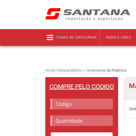
Frete grátis!
Clique aqui
e confira as regras!
TODAS AS CATEGORIAS
ÁUDIO E VÍDEO
Home
|
Material Elétrico >
|
Inversores de Potência
M
COMPRE PELO CÓDIGO
Ord