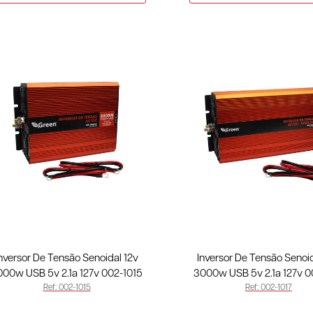
nversor De Tensão Senoidal 12v
Inversor De Tensão Senoid
000w USB 5v 2.1a 127v 002-1015
3000w USB 5v 2.1a 127v 0
Ref: 002-1015
Ref: 002-1017