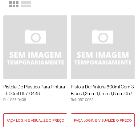
Pistola De Plastico Para Pintura
Pistola De Pintura 600ml Com 3
- 500ml 057-0438
Bicos 1,2mm 1,5mm 1,8mm 057-
Ref: 057-0438
Ref: 057-0062
0062