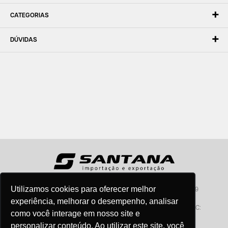
CATEGORIAS
DÚVIDAS
Utilizamos cookies para oferecer melhor
Santana - Importação e Exportação - CNPJ:57.464.653/0001-49
Atendimento por telefone: dias úteis, das 08:15hs às 18:00hs
experiência, melhorar o desempenho, analisar
Fone:(11) 2099-9900 - E-mail:
vendas@santanaimport.com.br
SAC:
como você interage em nosso site e
sac@santanaimport.com.br
personalizar conteúdo. Ao utilizar este site, você