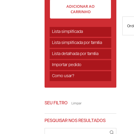
ADICIONAR AO
CARRINHO
Ord
Lista simplificada
Lista simplificada por família
Lista detalhada por família
Importar pedido
Como usar?
SEU FILTRO
Limpar
PESQUISAR NOS RESULTADOS