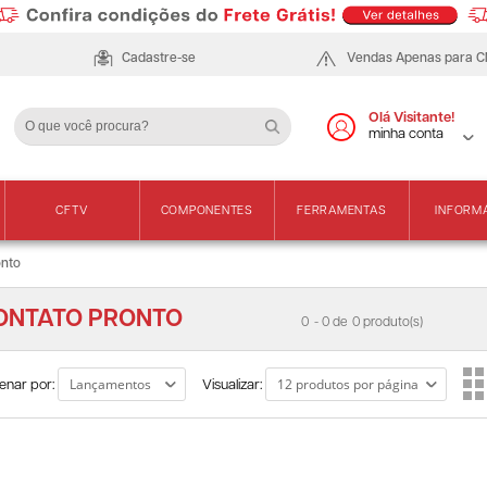
Cadastre-se
Vendas Apenas para 
Olá Visitante!
minha conta
CFTV
COMPONENTES
FERRAMENTAS
INFORM
onto
ONTATO PRONTO
0
- 0 de
0 produto(s)
enar por:
Visualizar: