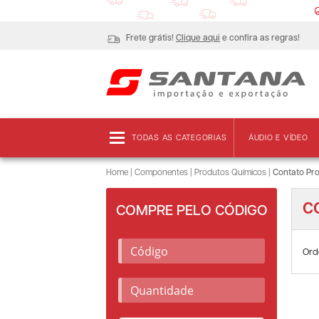
Frete grátis!
Clique aqui
e confira as regras!
TODAS AS CATEGORIAS
ÁUDIO E VÍDEO
Home
|
Componentes
|
Produtos Químicos
|
Contato Pr
C
COMPRE PELO CÓDIGO
Ord