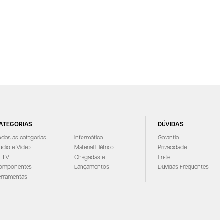
ATEGORIAS
DÚVIDAS
odas as categorias
Informática
Garantia
udio e Vídeo
Material Elétrico
Privacidade
FTV
Chegadas e
Frete
omponentes
Lançamentos
Dúvidas Frequentes
erramentas