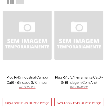
Plug Rj45 Industrial Campo
Plug Rj45 S/ Ferramanta Cat6 -
Cat6 - Blindado S/ Crimpar
S/ Blindagem Com Anel
Ref: 062-0031
Ref: 062-0032
062-0031
Reutilizavel 062-0032