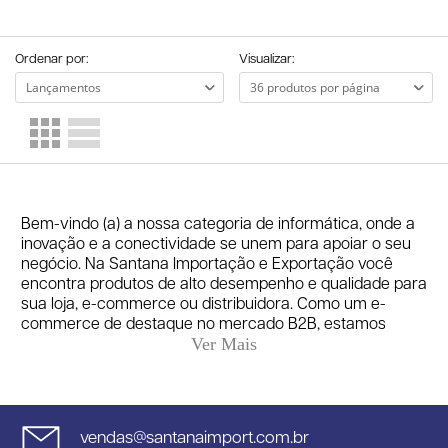
Ordenar por:
Visualizar:
Bem-vindo (a) a nossa categoria de informática, onde a
inovação e a conectividade se unem para apoiar o seu
negócio. Na Santana Importação e Exportação você
encontra produtos de alto desempenho e qualidade para
sua loja, e-commerce ou distribuidora. Como um e-
commerce de destaque no mercado B2B, estamos
comprometidos em oferecer uma ampla gama de
produtos de informática, desde acessórios até
componentes eletrônicos, sempre mantendo a
qualidade e ótimos preços em primeiro plano. Confira
nossas opções e surpreenda-se com o catálogo que
vendas@santanaimport.com.br
preparamos para o seu negócio.