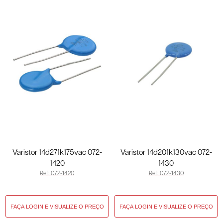
Varistor 14d271k175vac 072-
Varistor 14d201k130vac 072-
1420
1430
Ref: 072-1420
Ref: 072-1430