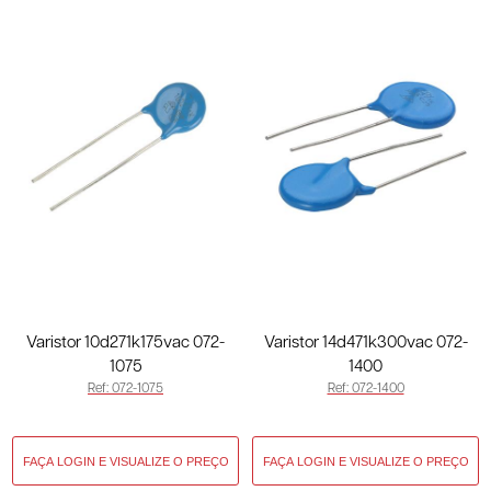
Varistor 10d271k175vac 072-
Varistor 14d471k300vac 072-
1075
1400
Ref: 072-1075
Ref: 072-1400