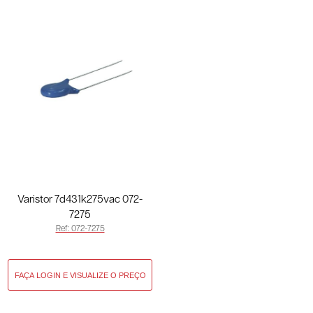
Varistor 7d431k275vac 072-
7275
Ref: 072-7275