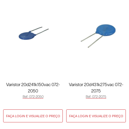
Varistor 20d241k150vac 072-
Varistor 20d431k275vac 072-
2050
2075
Ref: 072-2050
Ref: 072-2075