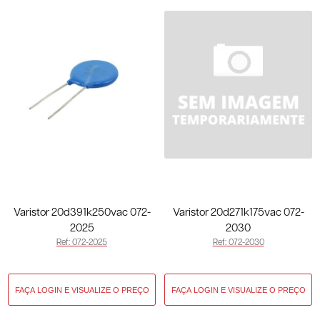
Varistor 20d391k250vac 072-
Varistor 20d271k175vac 072-
2025
2030
Ref: 072-2025
Ref: 072-2030