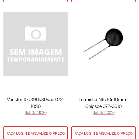
Varistor 10d390k39vac 072-
Termistor Ntc 10r 10mm -
1030
Chipsce 072-0010
Ref: 072-1030
Ref: 072-0010