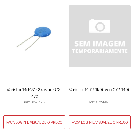
Varistor 14d431k275vac 072-
Varistor 14d151k95vac 072-1495
1475
Ref: 072-1475
Ref: 072-1495