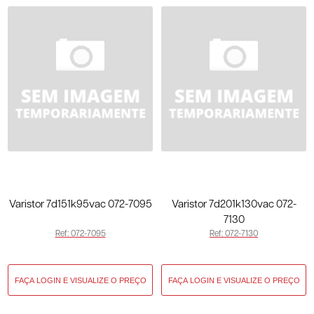
Varistor 7d151k95vac 072-7095
Varistor 7d201k130vac 072-
7130
Ref: 072-7095
Ref: 072-7130