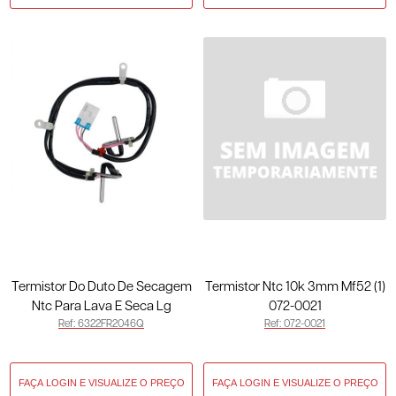
Termistor Do Duto De Secagem
Termistor Ntc 10k 3mm Mf52 (1)
Ntc Para Lava E Seca Lg
072-0021
Ref: 6322FR2046Q
Ref: 072-0021
Wd1412 Original 6322FR2046Q