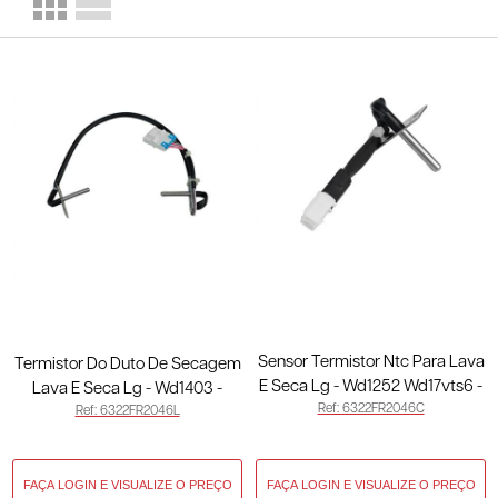
Sensor Termistor Ntc Para Lava
Termistor Do Duto De Secagem
E Seca Lg - Wd1252 Wd17vts6 -
Lava E Seca Lg - Wd1403 -
Ref: 6322FR2046C
Original 6322FR2046C
Ref: 6322FR2046L
Original 6322FR2046L