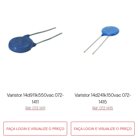
Varistor 14d911k550vac 072-
Varistor 14d241k150vac 072-
1411
1415
Ref: 072-1411
Ref: 072-1415