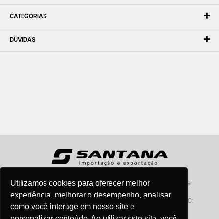
CATEGORIAS
DÚVIDAS
Utilizamos cookies para oferecer melhor
Santana - Importação e Exportação - CNPJ:57.464.653/0001-49
Atendimento por telefone: dias úteis, das 08:15hs às 18:00hs
experiência, melhorar o desempenho, analisar
Fone:(11) 2099-9900 - E-mail:
vendas@santanaimport.com.br
SAC:
como você interage em nosso site e
sac@santanaimport.com.br
personalizar conteúdo. Ao utilizar este site, você