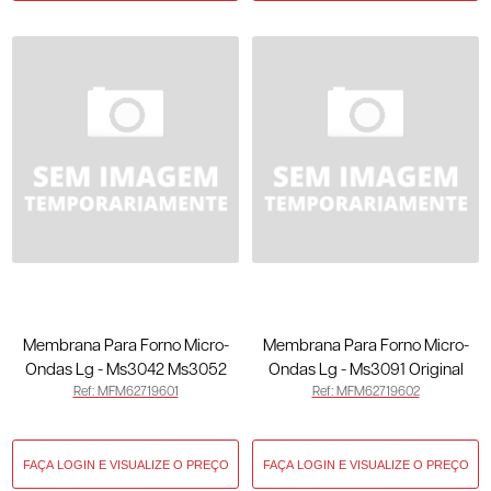
Membrana Para Forno Micro-
Membrana Para Forno Micro-
Ondas Lg - Ms3042 Ms3052
Ondas Lg - Ms3091 Original
Ref: MFM62719601
Ref: MFM62719602
Original MFM62719601
MFM62719602