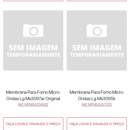
Membrana Para Forno Micro-
Membrana Para Forno Micro-
Ondas Lg Ms3097ar Original
Ondas Lg Ms3095lr
Ref: MFM64056902
Ref: MFM63057003
MFM64056902
MFM63057003