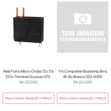
Relé Forno Micro-Ondas 12v 17a
Tm Compatível Brastemp Bms
250v Terminal Dourado 070-
46 Ab Branco 053-0099
Ref: 070-6560
Ref: 053-0099
6560