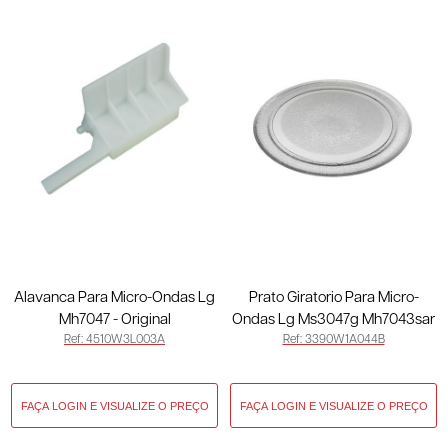
Alavanca Para Micro-Ondas Lg
Prato Giratorio Para Micro-
Mh7047 - Original
Ondas Lg Ms3047g Mh7043sar
Ref: 4510W3L003A
Ref: 3390W1A044B
4510W3L003A
- Original 3390W1A044B