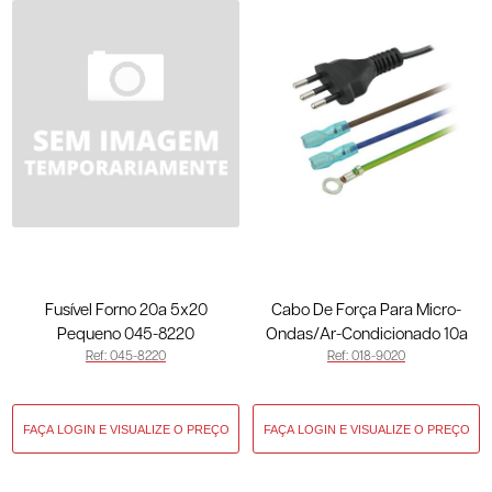
Fusível Forno 20a 5x20
Cabo De Força Para Micro-
Pequeno 045-8220
Ondas/Ar-Condicionado 10a
Ref: 045-8220
Ref: 018-9020
Preto 018-9020