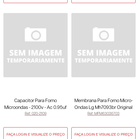
Capacitor Para Forno
Membrana Para Forno Micro-
Microondas - 2100v - Ac 0.95uf
Ondas Lg Mh7093br Original
Ref: 020-2109
Ref: MFM63036703
50/60hz - 3 - Terminais Finos
MFM63036703
020-2109