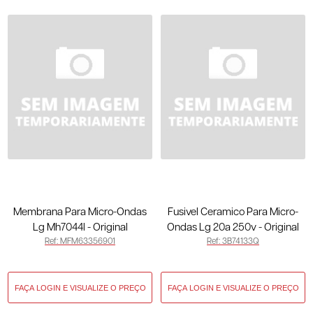
Membrana Para Micro-Ondas
Fusivel Ceramico Para Micro-
Lg Mh7044l - Original
Ondas Lg 20a 250v - Original
Ref: MFM63356901
Ref: 3B74133Q
MFM63356901
3B74133Q