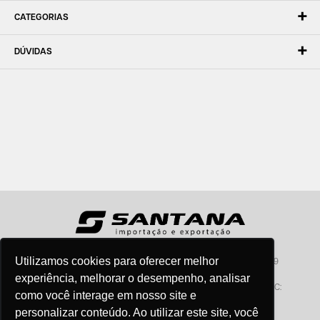
CATEGORIAS
DÚVIDAS
Utilizamos cookies para oferecer melhor
Santana - Importação e Exportação - CNPJ:57.464.653/0001-49
Atendimento por telefone: dias úteis, das 08:15hs às 18:00hs
experiência, melhorar o desempenho, analisar
Fone:(11) 2099-9900 - E-mail:
vendas@santanaimport.com.br
SAC:
como você interage em nosso site e
sac@santanaimport.com.br
personalizar conteúdo. Ao utilizar este site, você