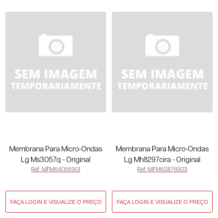
Membrana Para Micro-Ondas
Membrana Para Micro-Ondas
Lg Ms3057q - Original
Lg Mh8297cira - Original
Ref: MFM64056901
Ref: MFM63876903
MFM64056901
MFM63876903