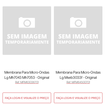
Membrana Para Micro-Ondas
Membrana Para Micro-Ondas
Lg Mh7043 Mh7053 - Original
Lg Mseb3033f - Original
Ref: MFM63036701
Ref: MFM64500701
MFM63036701
MFM64500701