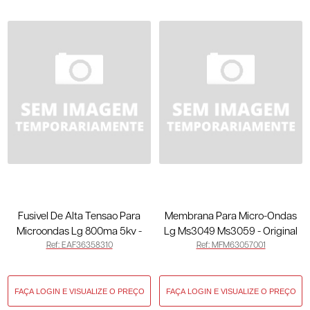
Fusivel De Alta Tensao Para
Membrana Para Micro-Ondas
Microondas Lg 800ma 5kv -
Lg Ms3049 Ms3059 - Original
Ref: EAF36358310
Ref: MFM63057001
Original EAF36358310
MFM63057001