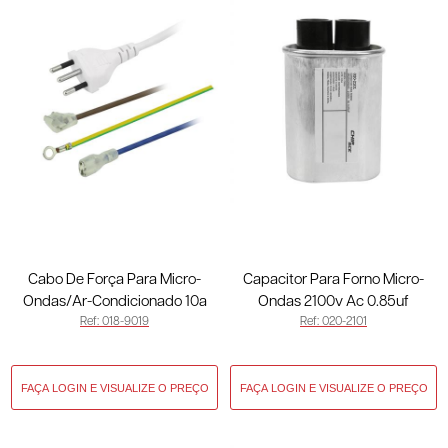
Cabo De Força Para Micro-
Capacitor Para Forno Micro-
Ondas/Ar-Condicionado 10a
Ondas 2100v Ac 0.85uf
Ref: 018-9019
Ref: 020-2101
Branco 018-9019
50/60hz 3 Teminais Largo 020-
2101