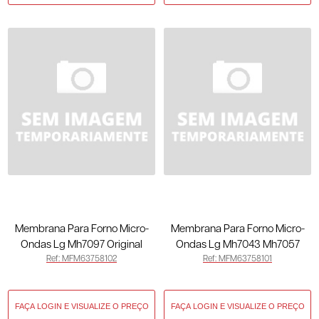
Membrana Para Forno Micro-
Membrana Para Forno Micro-
Ondas Lg Mh7097 Original
Ondas Lg Mh7043 Mh7057
Ref: MFM63758102
Ref: MFM63758101
MFM63758102
Original MFM63758101