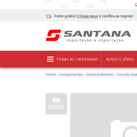
Frete grátis!
Clique aqui
e confira as regras!
TODAS AS CATEGORIAS
ÁUDIO E VÍDEO
Home
›
Componentes
›
Semicondutores
›
Circuito In