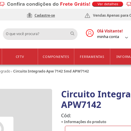
Cadastre-se
Vendas Apenas para 
Olá Visitante!
minha conta
CFTV
COMPONENTES
FERRAMENTAS
INFORM
tegrado
›
Circuito Integrado Apw 7142 Smd APW7142
Circuito Integ
APW7142
Cód:
+ Informações do produto