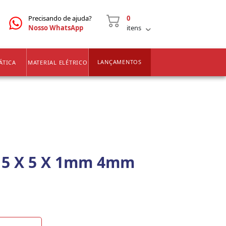
CNPJ
2ª VIA DE BOLETOS
Precisando de ajuda?
0
Nosso WhatsApp
itens
LANÇAMENTOS
ÁTICA
MATERIAL ELÉTRICO
 5 X 5 X 1mm 4mm