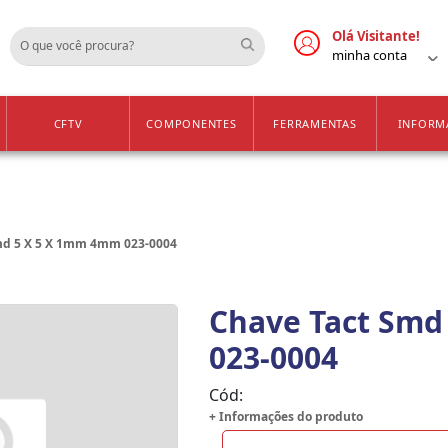
Cadastre-se
Vendas Apenas para 
Olá Visitante!
minha conta
CFTV
COMPONENTES
FERRAMENTAS
INFORM
md 5 X 5 X 1mm 4mm 023-0004
Chave Tact Smd
023-0004
Cód:
+ Informações do produto