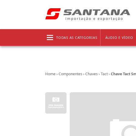
Frete grátis!
Clique aqui
e confira as regras!
TODAS AS CATEGORIAS
ÁUDIO E VÍDEO
Home
›
Componentes
›
Chaves
›
Tact
›
Chave Tact S