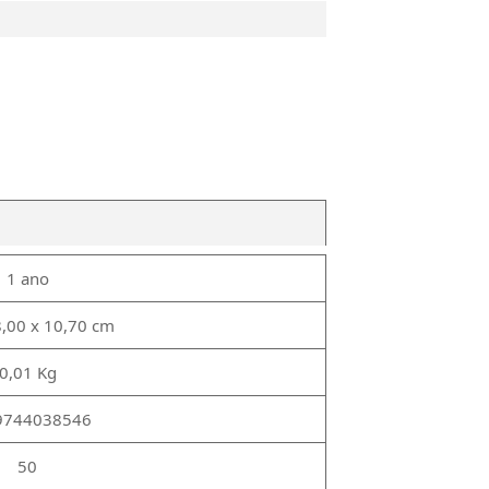
1 ano
8,00 x 10,70 cm
0,01 Kg
9744038546
50