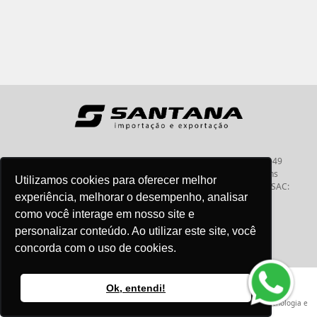
Santana - Importação e Exportação - CNPJ:57.464.653/0001-49
Atendimento por telefone: dias úteis, das 08:15hs às 18:00hs
Utilizamos cookies para oferecer melhor
Fone:(11) 2099-9900 - E-mail:
vendas@santanaimport.com.br
SAC:
experiência, melhorar o desempenho, analisar
sac@santanaimport.com.br
como você interage em nosso site e
personalizar conteúdo. Ao utilizar este site, você
concorda com o uso de cookies.
Termos de uso
@2026
- Todos os direitos reservados
Ok, entendi!
Criação e Desenvolvimento Agência
New Humans
| Plataforma
Add Suite
- Tecnologia e
Comunicação para Transformação Digital