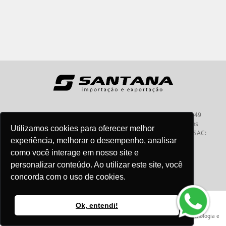
Santana - Importação e Exportação - CNPJ:57.464.653/0001-49
Atendimento por telefone: dias úteis, das 08:15hs às 18:00hs
Utilizamos cookies para oferecer melhor
Fone:(11) 2099-9900 - E-mail:
vendas@santanaimport.com.br
SAC:
experiência, melhorar o desempenho, analisar
sac@santanaimport.com.br
como você interage em nosso site e
personalizar conteúdo. Ao utilizar este site, você
concorda com o uso de cookies.
Termos de uso
@2026
- Todos os direitos reservados
Ok, entendi!
Criação e Desenvolvimento Agência
New Humans
| Plataforma
Add Suite
- Tecnologia e
Comunicação para Transformação Digital