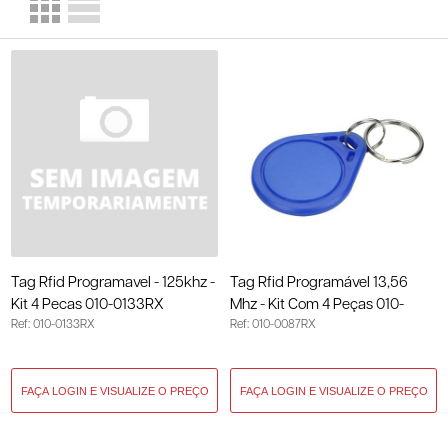
Tag Rfid Programavel - 125khz -
Tag Rfid Programável 13,56
Kit 4 Pecas 010-0133RX
Mhz - Kit Com 4 Peças 010-
Ref: 010-0133RX
Ref: 010-0087RX
0087RX