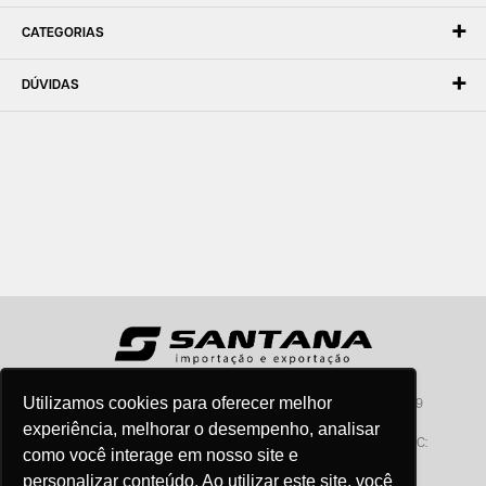
CATEGORIAS
DÚVIDAS
Utilizamos cookies para oferecer melhor
Santana - Importação e Exportação - CNPJ:57.464.653/0001-49
Atendimento por telefone: dias úteis, das 08:15hs às 18:00hs
experiência, melhorar o desempenho, analisar
Fone:(11) 2099-9900 - E-mail:
vendas@santanaimport.com.br
SAC:
como você interage em nosso site e
sac@santanaimport.com.br
personalizar conteúdo. Ao utilizar este site, você