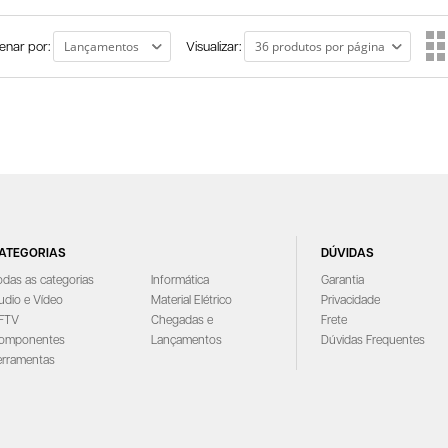
enar por:
Visualizar:
ATEGORIAS
DÚVIDAS
odas as categorias
Informática
Garantia
udio e Vídeo
Material Elétrico
Privacidade
FTV
Chegadas e
Frete
omponentes
Lançamentos
Dúvidas Frequentes
erramentas