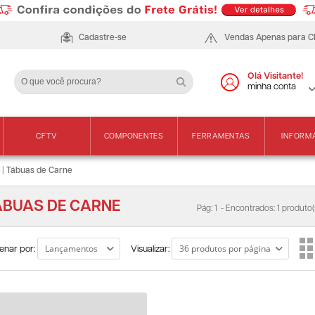
Cadastre-se
Vendas Apenas para 
Olá Visitante!
minha conta
CFTV
COMPONENTES
FERRAMENTAS
INFORM
|
Tábuas de Carne
ÁBUAS DE CARNE
Pág: 1
- Encontrados: 1 produto(
enar por:
Visualizar: