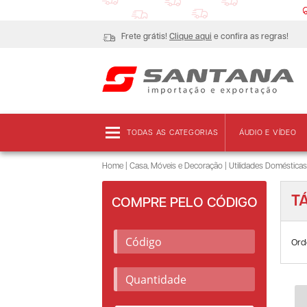
Frete grátis!
Clique aqui
e confira as regras!
TODAS AS CATEGORIAS
ÁUDIO E VÍDEO
Home
|
Casa, Móveis e Decoração
|
Utilidades Domésticas
T
COMPRE PELO CÓDIGO
Ord