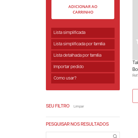
ADICIONAR AO
CARRINHO
Lista simplificada
Lista simplificada por família
Lista detalhada por família
Ta
Importar pedido
Bo
Ref
Como usar?
SEU FILTRO
Limpar
PESQUISAR NOS RESULTADOS