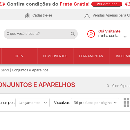
Cadastre-se
Vendas Apenas para 
Olá Visitante!
minha conta
CFTV
COMPONENTES
FERRAMENTAS
INFORM
 Servir
|
Conjuntos e Aparelhos
ONJUNTOS E APARELHOS
0
- 0 de
0 prod
enar por:
Visualizar: