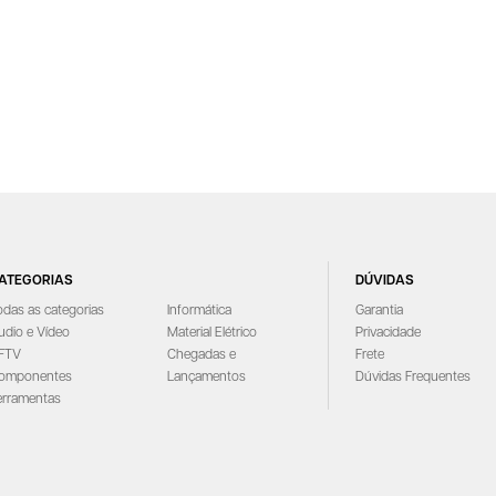
ATEGORIAS
DÚVIDAS
odas as categorias
Informática
Garantia
udio e Vídeo
Material Elétrico
Privacidade
FTV
Chegadas e
Frete
omponentes
Lançamentos
Dúvidas Frequentes
erramentas