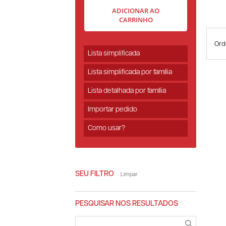
ADICIONAR AO
CARRINHO
Ord
Lista simplificada
Lista simplificada por família
Lista detalhada por família
Importar pedido
Como usar?
SEU FILTRO
Limpar
PESQUISAR NOS RESULTADOS