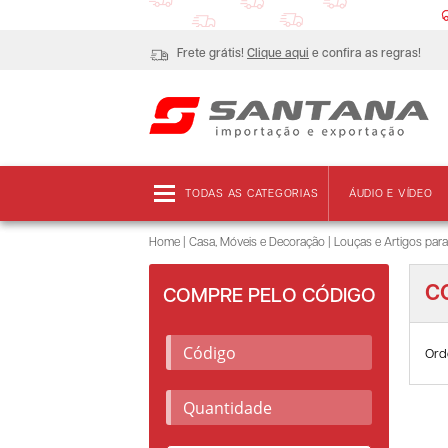
Frete grátis!
Clique aqui
e confira as regras!
TODAS AS CATEGORIAS
ÁUDIO E VÍDEO
Home
|
Casa, Móveis e Decoração
|
Louças e Artigos para
C
COMPRE PELO CÓDIGO
Ord