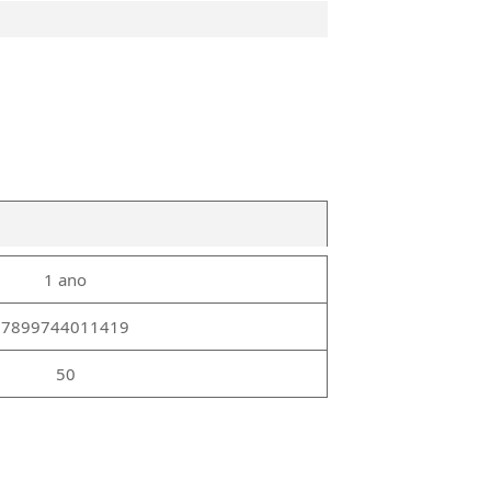
1 ano
7899744011419
50