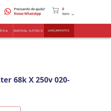
CNPJ
2ª VIA DE BOLETOS
Precisando de ajuda?
0
Nosso WhatsApp
itens
LANÇAMENTOS
ÁTICA
MATERIAL ELÉTRICO
ter 68k X 250v 020-