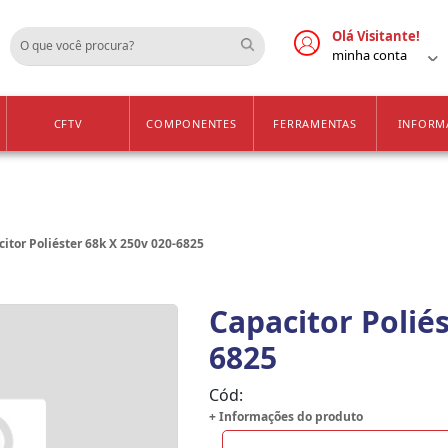
Cadastre-se
Vendas Apenas para 
Olá Visitante!
minha conta
CFTV
COMPONENTES
FERRAMENTAS
INFORM
itor Poliéster 68k X 250v 020-6825
Capacitor Poliés
6825
Cód:
+ Informações do produto