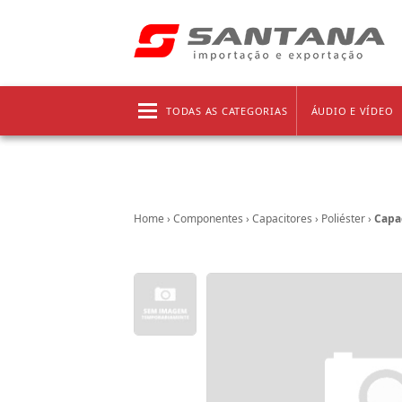
Frete grátis!
Clique aqui
e confira as regras!
TODAS AS CATEGORIAS
ÁUDIO E VÍDEO
Home
›
Componentes
›
Capacitores
›
Poliéster
›
Capac